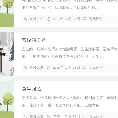
每当想到公公时都会热泪盈框。实际应该是叫爷爷，只是我
把爷爷称为“公公”。从记事起是在幼儿园的时...
兽性大发
2015 年 03 月 25 日
暂无评论
曾经的自卑
当世间一切事物变得如此烦躁可厌、当生活的压力逼迫得令
来、当周围的脸孔都变得既熟悉又陌生时，人生...
兽性大发
2015 年 03 月 06 日
暂无评论
童年回忆
旧版童年回忆童年似一杯浓浓的咖啡，暖到你心窝，童年似
茶，让你回味；童年似暴风雨的彩虹；五颜六色...
兽性大发
2009 年 02 月 18 日
暂无评论