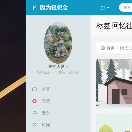
因为很想念
标签 回忆
首页
回忆
兽性大发
一切都会忘却，唯有日记永存！
首页
暗恋
音乐
时光