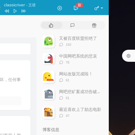
classicriver
新
- 王珺
classicriver
王珺
热
最
随
痴情冢-洞箫
渔樵
门
新
机
文
评
文
又被百度联盟拒绝了
斯卡布罗集市 长笛（轻吹版）
天易
章
论
章
评
150
论
数：
中国网吧系统的悲哀
评
78
论
数：
网站改版完成啦！
评
的坏，任何事
61
论
数：
网吧挖矿案成功告破—网吧巨卡老板报警
评
61
论
数：
最近喜欢上了励志电影
评
47
论
数：
博客信息