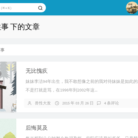
1
往事 下的文章
2
3
往事
无比愧疚
妹妹李洁94年出生，我不敢想像之前的我对待妹妹是如此
不是打就是骂，在1996年到2002年这...
兽性大发
2015 年 03 月 26 日
4 条评论
后悔莫及