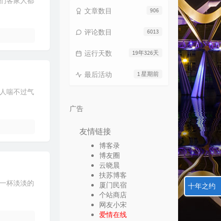
们客家人都
文章数目
906
评论数目
6013
运行天数
19年326天
最后活动
1 星期前
人喘不过气
广告
友情链接
博客录
博友圈
云晓晨
扶苏博客
一杯淡淡的
厦门民宿
十年之约
个站商店
网友小宋
爱情在线