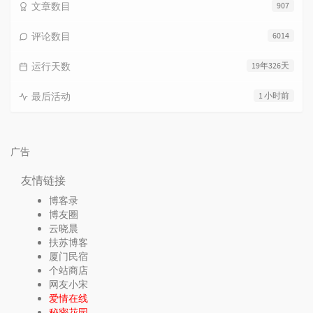
文章数目
907
评论数目
6014
运行天数
19年326天
最后活动
1 小时前
广告
友情链接
博客录
博友圈
云晓晨
扶苏博客
厦门民宿
个站商店
网友小宋
爱情在线
秘密花园