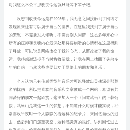
对我这么不公平那改变命运就只能等下辈子吧。
没想到改变命运是在2005年，我无意之间接触到了网络才
发现原来还有可以属于自己的世界。在这里我找到了属于自己
的安慰，不需要别人倾听，不需要别人同情．这么多年来心中
所有的压抑和灵魂内心最深处那将要崩溃的心情都在这里得到
了释放．可以说是网络改变了我的心态，从而改变了我的命
运。我很感谢汤岑子当时肯收留我，让我在网上找回了失散多
年的自信，当然这些也要归功于网络上的朋友和音乐．
个人认为只有伤感类型的音乐才可以释放出灵魂深处那莫
名的忧伤，所以把喜欢的音乐和文章做成一个网站，希望有共
同爱好的朋友一起欣赏，这里加入一个
《问道武当》
的下载链
接，武当山是我这一生的梦想，不知道什么时候才能实现，经
常喜欢半夜时一个人静静的看这样的纪录片，来回忆自己的过
去，然后到门口遥望夜空，这种感觉真的很好。讲到回忆过去