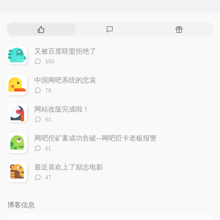
热
最
随
门
新
机
文
评
文
又被百度联盟拒绝了
章
论
章
评
150
论
数：
中国网吧系统的悲哀
评
78
论
数：
网站改版完成啦！
评
61
论
数：
网吧挖矿案成功告破—网吧巨卡老板报警
评
61
论
数：
最近喜欢上了励志电影
评
47
论
数：
博客信息