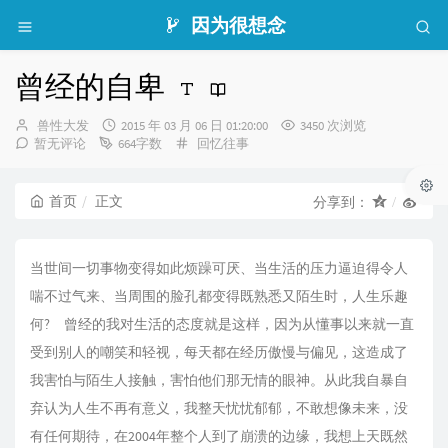
因为很想念
曾经的自卑
博
发
兽性大发
2015 年 03 月 06 日 01:20:00
3450 次浏览
主：
布
分
暂无评论
664字数
回忆往事
时
类：
间：
首页
正文
分享到：
当世间一切事物变得如此烦躁可厌、当生活的压力逼迫得令人
喘不过气来、当周围的脸孔都变得既熟悉又陌生时，人生乐趣
何? 曾经的我对生活的态度就是这样，因为从懂事以来就一直
受到别人的嘲笑和轻视，每天都在经历傲慢与偏见，这造成了
我害怕与陌生人接触，害怕他们那无情的眼神。从此我自暴自
弃认为人生不再有意义，我整天忧忧郁郁，不敢想像未来，没
有任何期待，在2004年整个人到了崩溃的边缘，我想上天既然