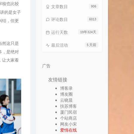
审核也比较
文章数目
906
，讲的是女子
评论数目
6013
纠结，但更
运行天数
19年324天
当然这只是
最后活动
5 天前
多，是绝对
，让大家看
广告
友情链接
博客录
博友圈
云晓晨
扶苏博客
厦门民宿
个站商店
网友小宋
爱情在线