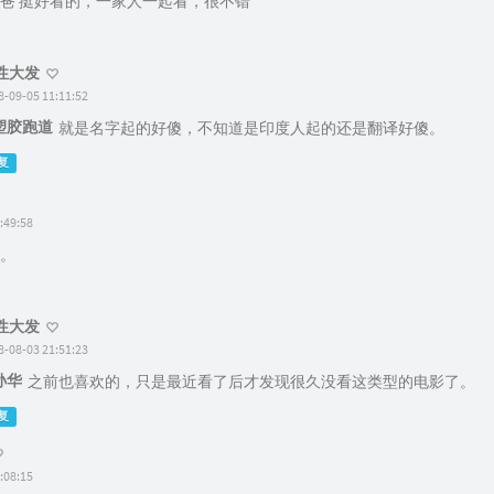
爸 挺好看的，一家人一起看，很不错
性大发
8-09-05 11:11:52
塑胶跑道
就是名字起的好傻，不知道是印度人起的还是翻译好傻。
复
:49:58
。
性大发
8-08-03 21:51:23
孙华
之前也喜欢的，只是最近看了后才发现很久没看这类型的电影了。
复
:08:15