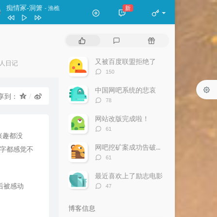
痴情冢-洞箫
新
- 渔樵
classicriver
王珺
热
最
随
痴情冢-洞箫
渔樵
门
新
机
文
评
文
又被百度联盟拒绝了
人日记
斯卡布罗集市 长笛（轻吹版）
天易
章
论
章
评
：
150
论
数：
中国网吧系统的悲哀
享到：
评
78
论
数：
网站改版完成啦！
评
61
兴趣都没
论
数：
网吧挖矿案成功告破—网吧巨卡老板报警
字都感觉不
评
61
论
数：
最近喜欢上了励志电影
评
后被感动
47
论
。
数：
博客信息