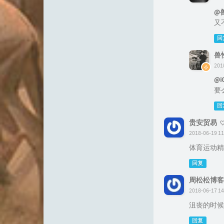
@
又
回
兽
201
@i
要
回
贵安贸易
2018-06-19 11
体育运动精
回复
周松松博客
2018-06-17 14
沮丧的时候
回复