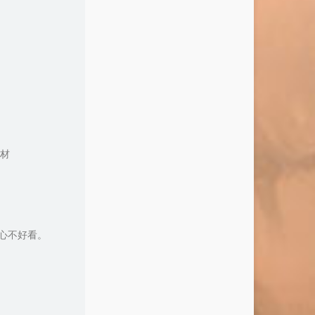
材
心不好看。