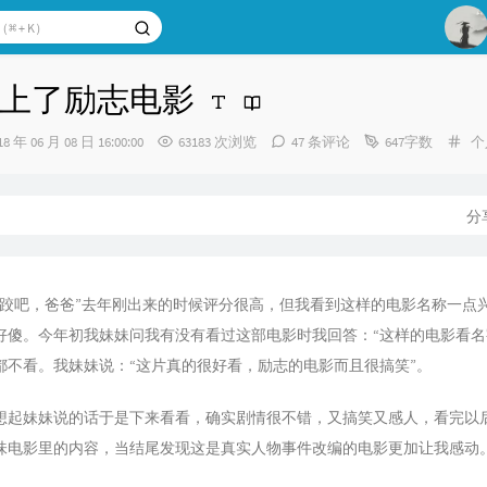
1
上了励志电影
2
分
18 年 06 月 08 日 16:00:00
63183 次浏览
47 条评论
647字数
3
个
类
：
分
摔跤吧，爸爸”去年刚出来的时候评分很高，但我看到这样的电影名称一点
好傻。今年初我妹妹问我有没有看过这部电影时我回答：“这样的电影看名
都不看。我妹妹说：“这片真的很好看，励志的电影而且很搞笑”。
想起妹妹说的话于是下来看看，确实剧情很不错，又搞笑又感人，看完以
味电影里的内容，当结尾发现这是真实人物事件改编的电影更加让我感动