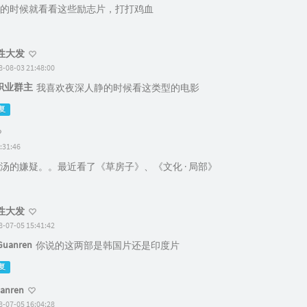
的时候就看看这些励志片，打打鸡血
性大发
8-08-03 21:48:00
职业群主
我喜欢夜深人静的时候看这类型的电影
复
:31:46
汤的嫌疑。。最近看了《草房子》、《文化 · 局部》
性大发
8-07-05 15:41:42
Guanren
你说的这两部是韩国片还是印度片
复
uanren
8-07-05 16:04:28