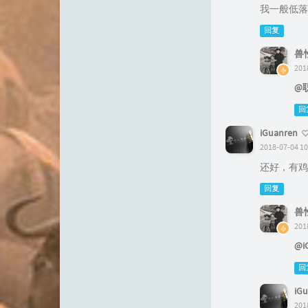
我一般低落
回复
兽
201
@
回
iGuanren
2018-07-04 10
还好，有鸡
回复
兽
201
@i
回
iG
201