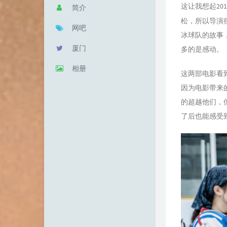
这让我想起20
简介
松，所以导演
网吧
冰球队的故事
厦门
多的是感动。
相册
这两部电影看
因为电影带来
的超越他们，
了后也能感受