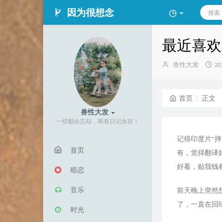
因为很想念
最近喜欢
博
发
兽性大发
20
主：
布
时
间
首页
正文
兽性大发
一切都会忘却，唯有日记永存！
记得印度片“
首页
有，觉得翻译
好看，贴我钱
暗恋
音乐
前天晚上突然
了，一直在回
时光