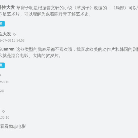
兽性大发
草房子呢是根据曹文轩的小说《草房子》改编的；《局部》可以
不是艺术片，可以理解为跟着陈丹青了解艺术史。
复
性大发
8-07-08 15:54:58
Guanren
这些类型的我表示都不喜欢哦，我喜欢欧美的动作片和韩国的剧
么就是港台电影、大陆的贺岁片。
复
:58:10
神
:33:10
看看励志电影