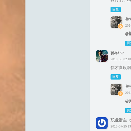
摔跤吧，爸
回复
兽
201
@
回
孙华
2018-08-02 10
你才喜欢啊
回复
兽
201
@
回
职业群主
2018-07-25 13