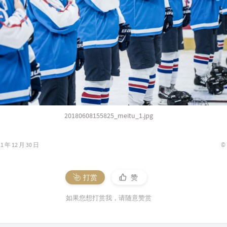
20180608155825_meitu_1.jpg
©
年 12 月 30 日
打赏
赞
如果您想打赏我，请随意赞赏