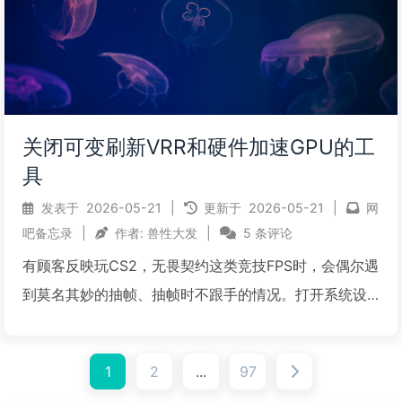
关闭可变刷新VRR和硬件加速GPU的工
具
发表于
2026-05-21
|
更新于
2026-05-21
|
网
吧备忘录
|
作者:
兽性大发
|
5 条评论
有顾客反映玩CS2，无畏契约这类竞技FPS时，会偶尔遇
到莫名其妙的抽帧、抽帧时不跟手的情况。打开系统设
置，发现开启了游戏模式、硬件加速GPU和可变刷新G-
SYNC，测试关闭硬件加速GPU和G-SYNC即可解决。
1
2
...
97
硬件加速GPU计划全称是Hardware-a...