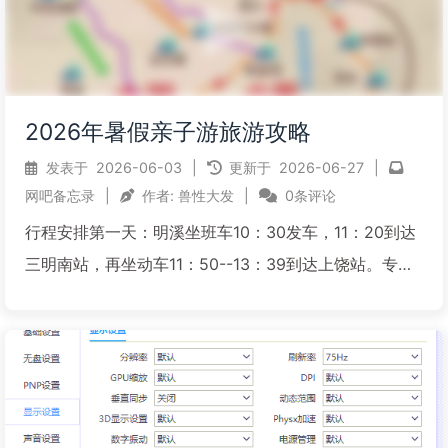
2026年暑假亲子游旅游攻略
发表于
2026-06-03
|
更新于
2026-06-27
|
网吧备忘录
|
作者:
兽性大发
|
0条评论
行程安排第一天：明溪坐班车10：30发车，11：20到达
三明南站，再坐动车11：50--13：39到达上饶站。专线
到三清山金沙索道45元/人，约1小时，打的过去价格差
不多50元/人，可以不用等直接走。晚上住金沙索道附近
的民宿酒店。由于到达金沙索道才下午1...
阅读全文...