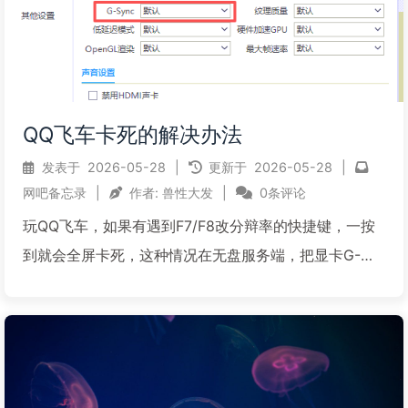
QQ飞车卡死的解决办法
发表于
2026-05-28
|
更新于
2026-05-28
|
网吧备忘录
|
作者:
兽性大发
|
0条评论
玩QQ飞车，如果有遇到F7/F8改分辩率的快捷键，一按
到就会全屏卡死，这种情况在无盘服务端，把显卡G-
Sync这个值改回默认就可以了。 还有一种情况是遇到容
易无响应卡死的话，可以修改刷新率为60HZ看看
阅读全文...