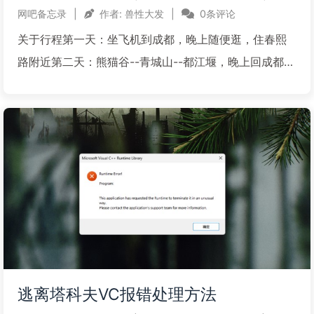
网吧备忘录
|
作者:
兽性大发
|
0条评论
关于行程第一天：坐飞机到成都，晚上随便逛，住春熙
路附近第二天：熊猫谷--青城山--都江堰，晚上回成都，
住成都成都坐地铁2/6号线→犀浦站，站内换高铁→离堆
公园站--打的到熊猫谷；熊猫谷游览完打车 到 青城前山
鹤翔山庄--索道上山。下山后到都江堰：打的到秦...
阅读全文...
逃离塔科夫VC报错处理方法