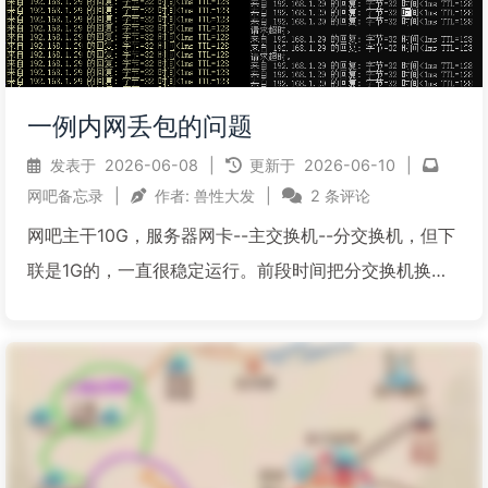
一例内网丢包的问题
发表于
2026-06-08
|
更新于
2026-06-10
|
网吧备忘录
|
作者:
兽性大发
|
2 条评论
网吧主干10G，服务器网卡--主交换机--分交换机，但下
联是1G的，一直很稳定运行。前段时间把分交换机换为
上联10G，下联2.5G，客户机接在这个交换机上的电
脑，部分是集成2.5G网卡，部分还是1G的网卡。安装好
后，两种网卡测试都算正常。只是2.5G网卡...
阅读全文...