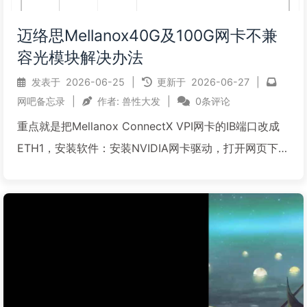
迈络思Mellanox40G及100G网卡不兼
容光模块解决办法
发表于
2026-06-25
|
更新于
2026-06-27
|
网吧备忘录
|
作者:
兽性大发
|
0条评论
重点就是把Mellanox ConnectX VPI网卡的IB端口改成
ETH1，安装软件：安装NVIDIA网卡驱动，打开网页下拉
到WinOF-2 Downlsad--选好版本下载，链接在这个压
缩包里 安装NVIDIA网卡驱动.rar2，安装MFT工具，下...
阅读全文...