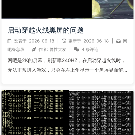
启动穿越火线黑屏的问题
发表于
2026-06-18
|
更新于
2026-06-18
|
网
吧备忘录
|
作者:
兽性大发
|
4 条评论
网吧是2K的屏幕，刷新率240HZ，在启动穿越火线时，
无法正常进入游戏，只会在左上角显示一个黑屏界面解
决方案1，在客户机中打开游戏启动目录X:\网络游戏\穿
越火线\X64，找到crossfire.exe，再右键crossfire.exe-
-属性--兼容性...
阅读全文...