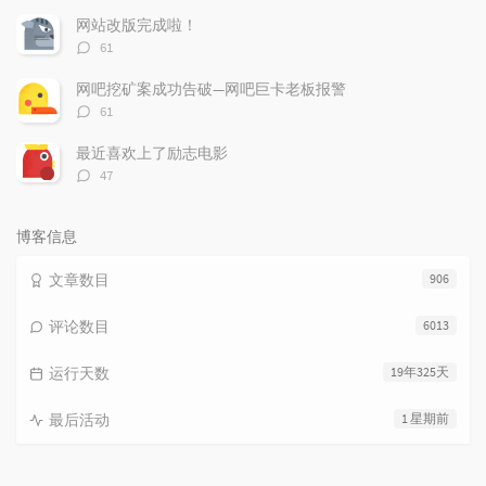
数：
网站改版完成啦！
评
61
论
数：
网吧挖矿案成功告破—网吧巨卡老板报警
评
61
论
数：
最近喜欢上了励志电影
评
47
论
数：
博客信息
文章数目
906
评论数目
6013
运行天数
19年325天
最后活动
1 星期前