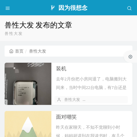
因为很想念
兽性大发 发布的文章
兽性大发
首页
兽性大发
装机
去年2月份把小房间退了，电脑搬到大
间来，当时中间22台电脑，有7台还是
旧的，如果更换开销太大，所以当时
兽性大发
2026 年 04 月 02 日
4
也...
面对嘲笑
昨天在家聊天，不知不觉聊到小时
候，妈妈就讲到在我读书时，有几个