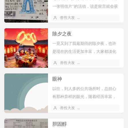
一张明信片”的活动，说是留言就会获
得，我尝试了下，在过年前一天还真
兽性大发
2026 年 02 月 21 日
1
收到...
除夕之夜
一晃又到了我最期待的除夕夜，也许
是现在的生活更加丰富，大家都淡化
了春晚，孩子们对春晚完全不在意
兽性大发
2026 年 02 月 16 日
1
了，大家一...
眼神
以往，到人多的公共场所时，总担心
有那种异样的眼光，随着经历丰富，
心态成熟，渐渐的我不再那么害怕，
兽性大发
2026 年 02 月 07 日
1
但总是不...
胆固醇