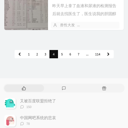
昨天早上拿了血液和尿液的检测报告
后就去找医生了，医生说我的胆固醇
怎么会高出这么多，一般范围是3.1-
兽性大发
2026 年 02 月 03 日
1
5....
1
2
3
4
5
6
7
...
114
热
最
随
门
新
机
文
评
文
又被百度联盟拒绝了
章
论
章
评
150
论
数：
中国网吧系统的悲哀
评
78
论