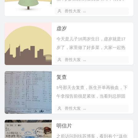
邻居对我的评价，大致是：“正常人赚
兽性大发
2026 年 03 月 20 日
8
钱都困难...
虚岁
今天是儿子16周岁生日，虚岁就是17
岁了，家里做了好多菜，大家一起热
闹一下。对于虚岁，以前的我从来都
兽性大发
2026 年 03 月 14 日
8
不以...
复查
5号那天去复查，医生开单再验血，下
午拿报告前很是紧张，当看到总胆固
醇是4.72时，我紧张的心情一下就放
兽性大发
2026 年 03 月 08 日
4
松...
明信片
之前访问到扶苏博客，看到有个“送你