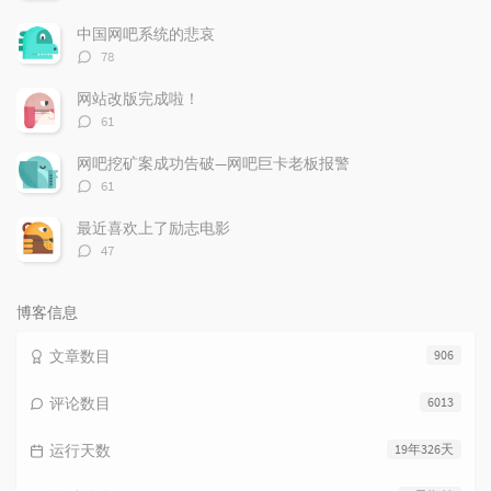
论
数：
中国网吧系统的悲哀
评
78
论
数：
网站改版完成啦！
评
61
论
数：
网吧挖矿案成功告破—网吧巨卡老板报警
评
61
论
数：
最近喜欢上了励志电影
评
47
论
数：
博客信息
文章数目
906
评论数目
6013
运行天数
19年326天