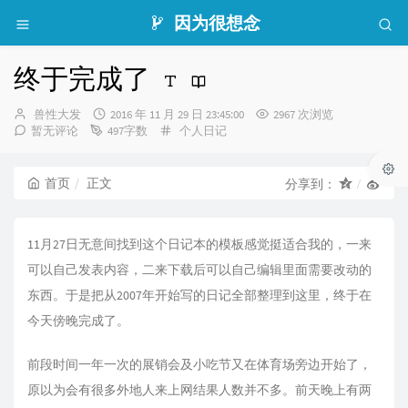
因为很想念
终于完成了
博
发
兽性大发
2016 年 11 月 29 日 23:45:00
2967 次浏览
主：
布
分
暂无评论
497字数
个人日记
时
类：
间：
首页
正文
分享到：
11月27日无意间找到这个日记本的模板感觉挺适合我的，一来
可以自己发表内容，二来下载后可以自己编辑里面需要改动的
东西。于是把从2007年开始写的日记全部整理到这里，终于在
今天傍晚完成了。
前段时间一年一次的展销会及小吃节又在体育场旁边开始了，
原以为会有很多外地人来上网结果人数并不多。前天晚上有两