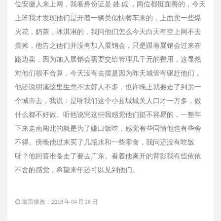
位安徽人来上网，我看身份证是 姓 戚 ，两位都挺面善的，今天
上班我才发现他们是开着一辆类似快餐车来的，上面卖一些爆
火花，奶茶，冰淇淋的，我问他们怎么今天白天有空上网不去
摆摊，他告之他们并没有加入展销会，只是跟着展销会过来在
路边卖，因为加入展销会需要交给管理几千元的费用，这显然
对他们很不合算，今天没有去摆是因为昨天城管有驱赶他们，
他还说明溪这里生意不太好人不多，也许晚上就要走了到另一
个城市去，我说：是呀我们这个小县城城关人口才一万多，做
什么都不好做。听他说完这些我感觉他们挺不容易的，一整年
下来走南闯北的就是为了赚口饭吃，感觉有些同情他也有些舍
不得。傍晚他过来买了几瓶水和一些零食，我问还没有吃饭
呀？他回答准备走了要去广东。看着他离开的背影我有些依依
不舍的感觉，希望来年还可以见到他们。
最后修改：2018 年 04 月 26 日