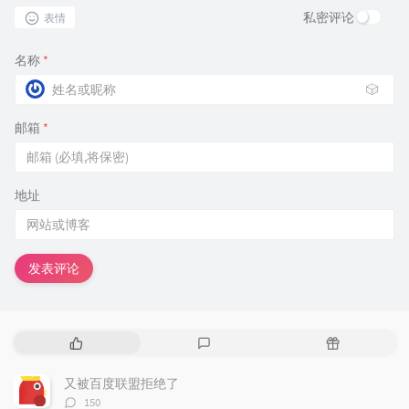
私密评论
表情
名称
*
🎲
邮箱
*
地址
发表评论
热
最
随
门
新
机
文
评
文
又被百度联盟拒绝了
章
论
章
评
150