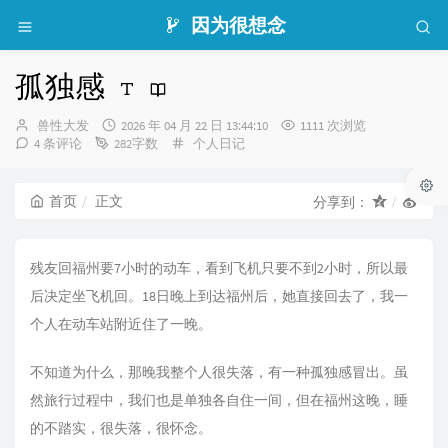
因为很想念
孤独感
博
发
兽性大发
2026 年 04 月 22 日 13:44:10
1111 次浏览
主：
布
分
4 条评论
282字数
个人日记
时
类：
间：
首页
正文
分享到：
残友回福州要7小时的动车，看到飞机只要不到2小时，所以最
后决定坐飞机回。18日晚上到达福州后，她直接回去了，我一
个人在动车站附近住了一晚。
不知道为什么，那晚我整个人很失落，有一种孤独感冒出。虽
然旅行过程中，我们也是单独各自住一间，但在福州这晚，睡
的不踏实，很失落，很怀念。