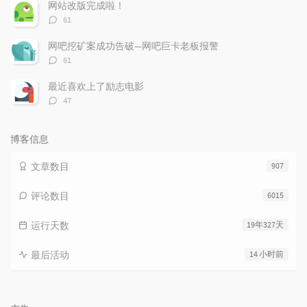
数：
网站改版完成啦！
评
61
论
数：
网吧挖矿案成功告破—网吧巨卡老板报警
评
61
论
数：
最近喜欢上了励志电影
评
47
论
数：
博客信息
文章数目
907
评论数目
6015
运行天数
19年327天
最后活动
14 小时前