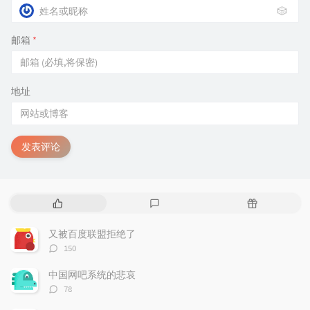
🎲
邮箱
*
地址
发表评论
热
最
随
门
新
机
文
评
文
又被百度联盟拒绝了
章
论
章
评
150
论
数：
中国网吧系统的悲哀
评
78
论