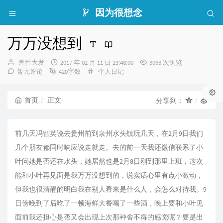
因为很想念
万万没想到
博
发
兽性大发
2017 年 02 月 11 日 23:48:00
3063 次浏览
主：
布
分
暂无评论
420字数
个人日记
时
类：
间：
首页
正文
分享到：
前几天冯智英说去贵州前到泉州水头镇玩几天，在2月9日我们
几个朋友都同时响应说走就走。去的前一天我还微信联系了小
叶问她是否还在水头，她居然也是2月8日刚到那里上班，这次
能和小叶再见面是我万万没想到的，说实话心里有点小激动，
但我也很清醒的明白我在别人看来是什么人，会怎么对待我。9
日傍晚到了后吃了一顿海鲜大餐喝了一些酒，晚上要和小叶见
面前我还担心是否又会出现上次那种舍不得的感觉呢？要是出