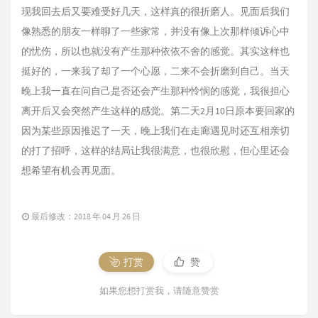
现我回去后又要难受好几天，这样真的很折磨人。见面后我们
像熟悉的朋友一样聊了一些家常，并没有像上次那样倾诉心中
的忧伤，所以也就没有产生那种依依不舍的感觉。其实这样也
挺好的，一来我了却了一个心愿，二来不会折磨到自己。当天
晚上我一直在问自己是否还会产生那种怜悯的感觉，我很担心
离开后又会突然产生这样的感觉。第二天2月10日原本要回家的
因为某些原因推迟了一天，晚上我们在走廊遇见时还互相亲切
的打了招呼，这样的结局让我很满意，也很欣慰，但心里还会
想希望有机会再见面。
最后修改：2018 年 04 月 26 日
打赏
赞
如果您想打赏我，请随意赞赏