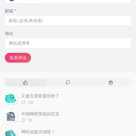
邮箱
*
地址
发表评论
热
最
随
门
新
机
文
评
文
又被百度联盟拒绝了
章
论
章
评
150
论
数：
中国网吧系统的悲哀
评
78
论
数：
网站改版完成啦！