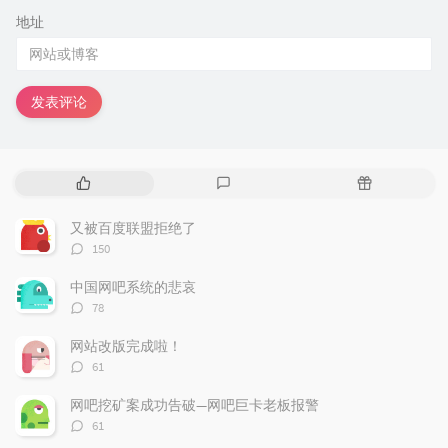
地址
发表评论
热
最
随
门
新
机
文
评
文
又被百度联盟拒绝了
章
论
章
评
150
论
数：
中国网吧系统的悲哀
评
78
论
数：
网站改版完成啦！
评
61
论
数：
网吧挖矿案成功告破—网吧巨卡老板报警
评
61
论