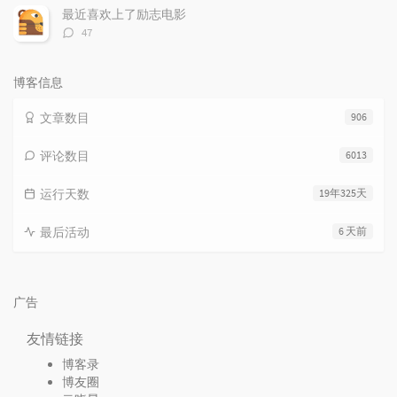
数：
最近喜欢上了励志电影
评
47
论
数：
博客信息
文章数目
906
评论数目
6013
运行天数
19年325天
最后活动
6 天前
广告
友情链接
博客录
博友圈