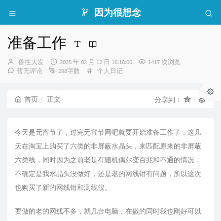
因为很想念
准备工作
博
发
兽性大发
2025 年 02 月 12 日 16:18:00
1417 次浏览
主：
布
分
暂无评论
298字数
个人日记
时
类：
间：
首页
正文
分享到：
今天是元宵节了，过完元宵节网吧就要开始准备工作了，这几
天在淘宝上购买了六类的非屏蔽水晶头，来匹配原来的非屏蔽
六类线，同时因为之前老是有随机偶尔变百兆和不通的情况，
不确定是我水晶头没做好，还是老的网线钳有问题，所以这次
也购买了新的网线钳和测线仪。
要做的老的网线不多，就几台电脑，在做的同时我也刚好可以