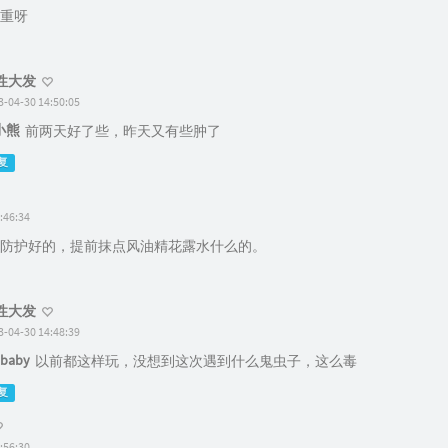
重呀
性大发
3-04-30 14:50:05
小熊
前两天好了些，昨天又有些肿了
复
:46:34
防护好的，提前抹点风油精花露水什么的。
性大发
3-04-30 14:48:39
baby
以前都这样玩，没想到这次遇到什么鬼虫子，这么毒
复
:56:30