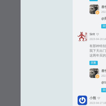
兽
202
@
回
Sirit
2023-04-28 14
有那种特别
我下天出门
这两年买的
回复
兽
202
@Si
回
小熊
2023-04-27 18