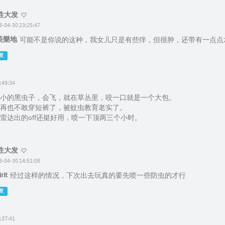
性大发
3-04-30 23:25:47
美樂地
可能不是你说的这种，我女儿只是有些痒，但很肿，还带有一点点
复
:49:34
小的黑虫子，会飞，就在草丛里，咬一口就是一个大包。
再也不敢穿短裤了，被蚊虫教育老实了。
雷达出的off还挺好用，喷一下顶两三个小时。
性大发
3-04-30 14:51:08
rit
经过这样的情况，下次出去玩真的要先喷一些防虫的才行
复
:37:41