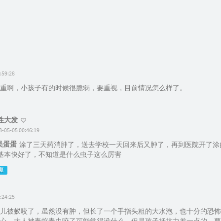
:59:28
重啊，小孩子有的时候很脆弱，要重视，目前情况怎么样了。
性大发
3-05-05 00:46:19
吴蛋蛋
涂了三天药消肿了，送去学校一天回来后又肿了，再到医院开了涂
基本快好了，不知道是什么虫子这么厉害
复
:24:25
儿被蚁咬了，虽然没有肿，但长了一个手指头粗的大水泡，也十分的恐怖