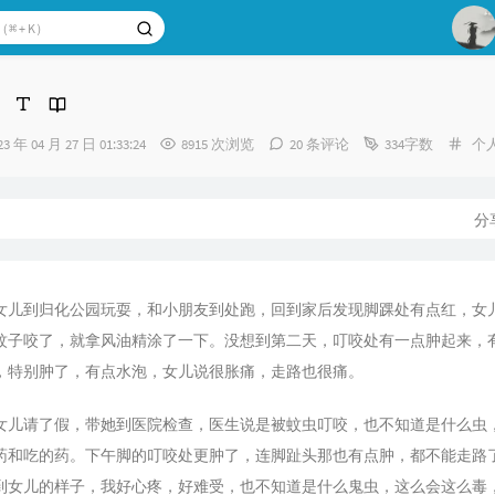
1
2
分
23 年 04 月 27 日 01:33:24
8915 次浏览
20 条评论
334字数
个
3
类
：
分
女儿到归化公园玩耍，和小朋友到处跑，回到家后发现脚踝处有点红，女
蚊子咬了，就拿风油精涂了一下。没想到第二天，叮咬处有一点肿起来，
，特别肿了，有点水泡，女儿说很胀痛，走路也很痛。
女儿请了假，带她到医院检查，医生说是被蚊虫叮咬，也不知道是什么虫
药和吃的药。下午脚的叮咬处更肿了，连脚趾头那也有点肿，都不能走路
到女儿的样子，我好心疼，好难受，也不知道是什么鬼虫，这么会这么毒