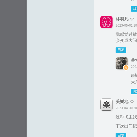
回
林羽凡
2023-05-01 10
我感觉过敏
会变成大问
回复
兽
202
@
天
回
美樂地
2023-04-30 20
这种飞虫我
下次出门记
回复