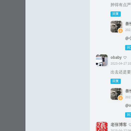
肿得有点严
回复
兽
202
@
回
obaby
2023-04-27 10
出去还是要
回复
兽
202
@o
回
老张博客
2023-04-27 08