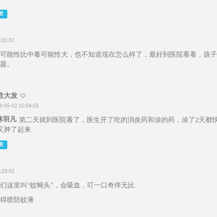
复
:31:37
可能性比中毒可能性大，也不知道现在怎么样了，最好到医院看看，孩子
题。
性大发
3-05-02 15:54:55
林羽凡
第二天就到医院看了，医生开了吃的消炎药和涂的药，涂了2天都快
又肿了起来
复
:25:02
们这里叫“蚊蝇头”，会吸血，叮一口奇痒无比
得喷防蚊液