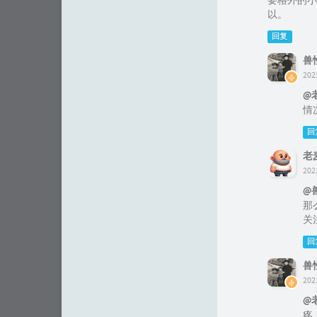
要格外的小
以。
回复
兽
202
@
情
回
老
202
@
那
关
回
兽
202
@
疼