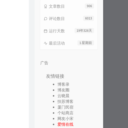
文章数目
906
评论数目
6013
运行天数
19年326天
最后活动
1 星期前
广告
友情链接
博客录
博友圈
云晓晨
扶苏博客
厦门民宿
个站商店
网友小宋
爱情在线