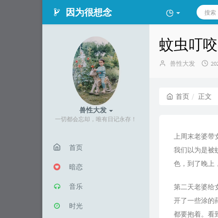
因为很想念
蚊虫叮咬
博
发
兽性大发
20
主：
布
时
间
首页
正文
兽性大发
一切都会忘却，唯有日记永存！
上周末老婆带
首页
我们以为是被
色，到了晚上
暗恋
音乐
第二天老婆给
开了一些涂的
时光
都要抱着。看