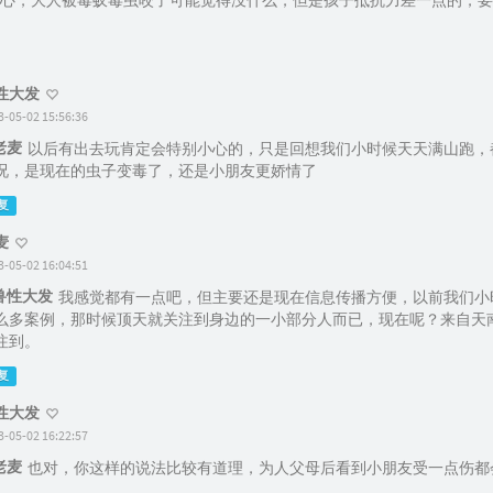
心，大人被毒蚁毒虫咬了可能觉得没什么，但是孩子抵抗力差一点的，要
性大发
3-05-02 15:56:36
老麦
以后有出去玩肯定会特别小心的，只是回想我们小时候天天满山跑，
况，是现在的虫子变毒了，还是小朋友更娇情了
复
麦
3-05-02 16:04:51
兽性大发
我感觉都有一点吧，但主要还是现在信息传播方便，以前我们小
么多案例，那时候顶天就关注到身边的一小部分人而已，现在呢？来自天
注到。
复
性大发
3-05-02 16:22:57
老麦
也对，你这样的说法比较有道理，为人父母后看到小朋友受一点伤都