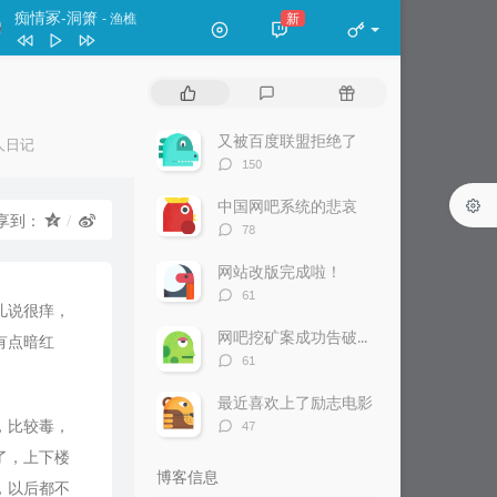
痴情冢-洞箫
新
- 渔樵
classicriver
王珺
热
最
随
痴情冢-洞箫
渔樵
门
新
机
文
评
文
又被百度联盟拒绝了
人日记
斯卡布罗集市 长笛（轻吹版）
天易
章
论
章
评
：
150
论
数：
中国网吧系统的悲哀
享到：
评
78
论
数：
网站改版完成啦！
评
61
儿说很痒，
论
数：
网吧挖矿案成功告破—网吧巨卡老板报警
有点暗红
评
61
论
数：
最近喜欢上了励志电影
评
，比较毒，
47
论
了，上下楼
数：
博客信息
，以后都不