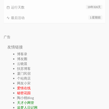
运行天数
19年326天
最后活动
1 星期前
广告
友情链接
博客录
博友圈
云晓晨
扶苏博客
厦门民宿
个站商店
网友小宋
爱情在线
秘密花园
陶小桃Blog
天才小网管
追梦人日记网