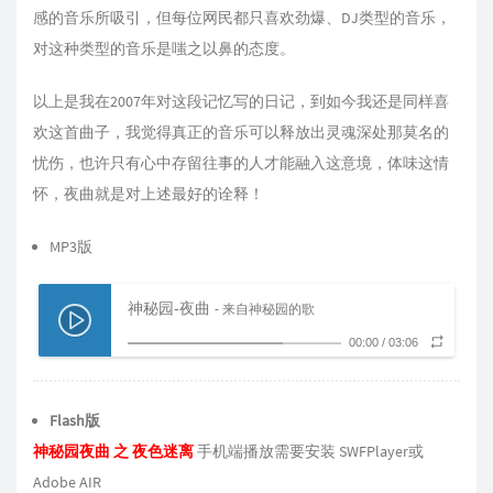
感的音乐所吸引，但每位网民都只喜欢劲爆、DJ类型的音乐，
对这种类型的音乐是嗤之以鼻的态度。
以上是我在2007年对这段记忆写的日记，到如今我还是同样喜
欢这首曲子，我觉得真正的音乐可以释放出灵魂深处那莫名的
忧伤，也许只有心中存留往事的人才能融入这意境，体味这情
怀，夜曲就是对上述最好的诠释！
MP3版
神秘园-夜曲
- 来自神秘园的歌
00:00
/
03:06
Flash版
神秘园夜曲 之 夜色迷离
手机端播放需要安装 SWFPlayer或
Adobe AIR