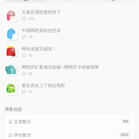
门
新
机
文
评
文
又被百度联盟拒绝了
章
论
章
评
150
论
数：
中国网吧系统的悲哀
评
78
论
数：
网站改版完成啦！
评
61
论
数：
网吧挖矿案成功告破—网吧巨卡老板报警
评
61
论
数：
最近喜欢上了励志电影
评
47
论
数：
博客信息
文章数目
906
评论数目
6013