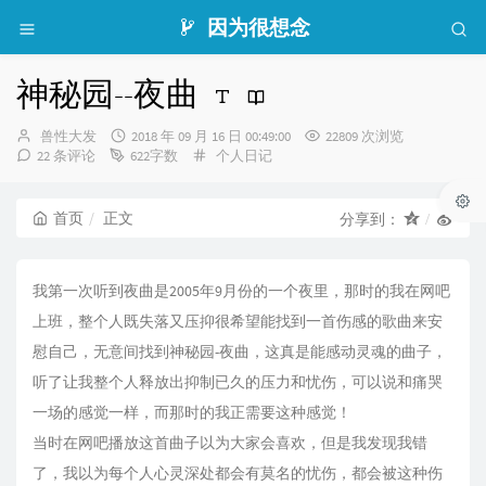
因为很想念
神秘园--夜曲
博
发
兽性大发
2018 年 09 月 16 日 00:49:00
22809 次浏览
主：
布
分
22 条评论
622字数
个人日记
时
类：
间：
首页
正文
分享到：
我第一次听到夜曲是2005年9月份的一个夜里，那时的我在网吧
上班，整个人既失落又压抑很希望能找到一首伤感的歌曲来安
慰自己，无意间找到神秘园-夜曲，这真是能感动灵魂的曲子，
听了让我整个人释放出抑制已久的压力和忧伤，可以说和痛哭
一场的感觉一样，而那时的我正需要这种感觉！
当时在网吧播放这首曲子以为大家会喜欢，但是我发现我错
了，我以为每个人心灵深处都会有莫名的忧伤，都会被这种伤