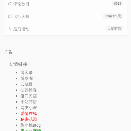
评论数目
6013
运行天数
19年325天
最后活动
1 星期前
广告
友情链接
博客录
博友圈
云晓晨
扶苏博客
厦门民宿
个站商店
网友小宋
爱情在线
秘密花园
陶小桃Blog
天才小网管