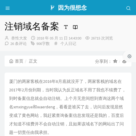
因为很想念
注销域名备案
博
发
兽性大发
2018 年 05 月 11 日 14:43:00
26715 次浏览
主：
布
分
26 条评论
906字数
个人日记
时
类：
间：
首页
正文
分享到：
厦门的两家客栈在2016年8月底就没开了，两家客栈的域名在
2017年2月份到期，当时我认为反正域名不用了我也不续费了，
到时备案信息就会自动注销。上个月无意间想到查询这两个域
名xmxingyue和waerdeng，看看是谁买了去，访问后发现居然
变成了黄色网站，我赶紧查询备案信息发现还是我的，百度后
才知道不续费并不会自动注销，且如果该域名下的网站出了问
题一切责任由我承担。