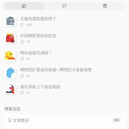
热
最
随
门
新
机
文
评
文
又被百度联盟拒绝了
章
论
章
评
150
论
数：
中国网吧系统的悲哀
评
78
论
数：
网站改版完成啦！
评
61
论
数：
网吧挖矿案成功告破—网吧巨卡老板报警
评
61
论
数：
最近喜欢上了励志电影
评
47
论
数：
博客信息
文章数目
906