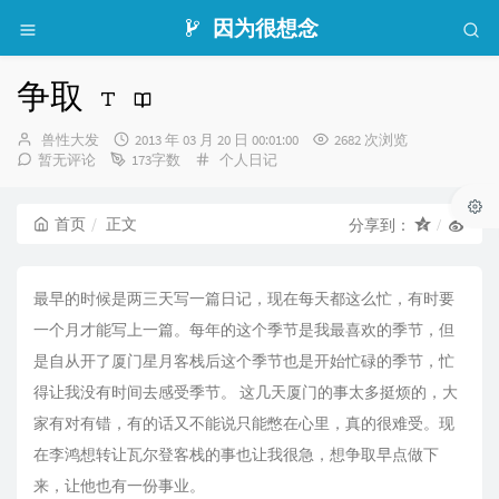
因为很想念
争取
博
发
兽性大发
2013 年 03 月 20 日 00:01:00
2682 次浏览
主：
布
分
暂无评论
173字数
个人日记
时
类：
间：
首页
正文
分享到：
最早的时候是两三天写一篇日记，现在每天都这么忙，有时要
一个月才能写上一篇。每年的这个季节是我最喜欢的季节，但
是自从开了厦门星月客栈后这个季节也是开始忙碌的季节，忙
得让我没有时间去感受季节。 这几天厦门的事太多挺烦的，大
家有对有错，有的话又不能说只能憋在心里，真的很难受。现
在李鸿想转让瓦尔登客栈的事也让我很急，想争取早点做下
来，让他也有一份事业。