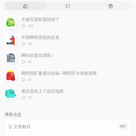
热
最
随
门
新
机
文
评
文
又被百度联盟拒绝了
章
论
章
评
150
论
数：
中国网吧系统的悲哀
评
78
论
数：
网站改版完成啦！
评
61
论
数：
网吧挖矿案成功告破—网吧巨卡老板报警
评
61
论
数：
最近喜欢上了励志电影
评
47
论
数：
博客信息
文章数目
907