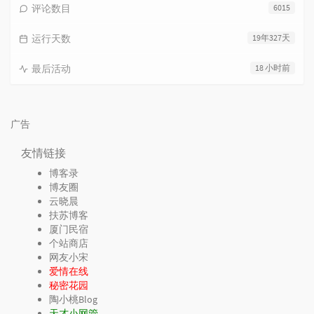
评论数目
6015
运行天数
19年327天
最后活动
18 小时前
广告
友情链接
博客录
博友圈
云晓晨
扶苏博客
厦门民宿
个站商店
网友小宋
爱情在线
秘密花园
陶小桃Blog
天才小网管