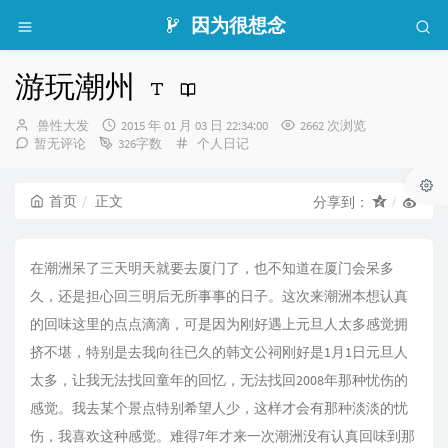
因为很想念
游玩潮州
博
发
兽性大发
2015 年 01 月 03 日 22:34:00
2662 次浏览
主：
布
分
暂无评论
326字数
个人日记
时
类：
间：
首页
正文
分享到：
在潮洲呆了三天明天就要去厦门了，也不知道在厦门会呆多
久，还是担心回三明后无所事事的日子。这次来潮洲本想认真
的回味这里的点点滴滴，可是因为刚好遇上元旦人太多感觉拥
挤不堪，特别是去我向往已久的韩文公祠刚好是1月1日元旦人
太多，让我无法找回童年的回忆，无法找回2008年那种忧伤的
感觉。我去某个景点特别希望人少，这样才会有那种淡淡的忧
伤，我喜欢这种感觉。难得7年才来一次潮洲没有认真回味到那