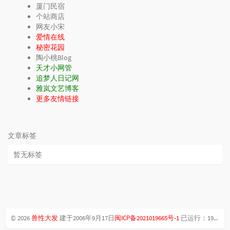
厦门民宿
个站商店
网友小宋
爱情在线
秘密花园
陶小桃Blog
天才小网管
追梦人日记网
雅岚文艺博客
更多友情链接
文章标签
暂无标签
© 2026
兽性大发
建于2006年9月17日
闽ICP备2021019665号-1
已运行：
19年324天20时5分59秒