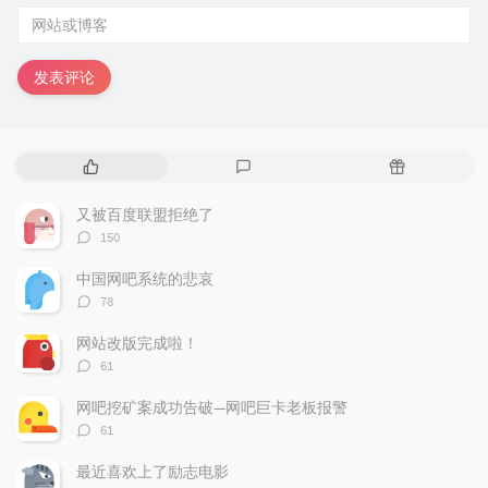
发表评论
热
最
随
门
新
机
文
评
文
又被百度联盟拒绝了
章
论
章
评
150
论
数：
中国网吧系统的悲哀
评
78
论
数：
网站改版完成啦！
评
61
论
数：
网吧挖矿案成功告破—网吧巨卡老板报警
评
61
论
数：
最近喜欢上了励志电影