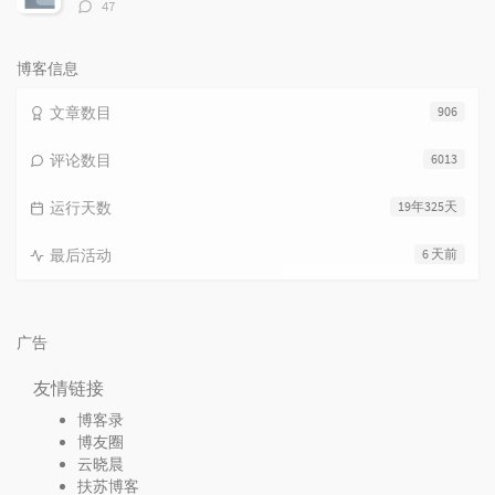
评
47
论
数：
博客信息
文章数目
906
评论数目
6013
运行天数
19年325天
最后活动
6 天前
广告
友情链接
博客录
博友圈
云晓晨
扶苏博客