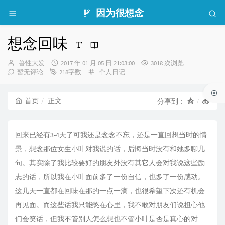
因为很想念
想念回味
博
发
兽性大发
2017 年 01 月 05 日 21:03:00
3018 次浏览
主：
布
分
暂无评论
218字数
个人日记
时
类：
间：
首页
正文
分享到：
回来已经有3-4天了可我还是念念不忘，还是一直回想当时的情
景，想念那位女生小叶对我说的话，后悔当时没有和她多聊几
句。其实除了我比较要好的朋友外没有其它人会对我说这些励
志的话，所以我在小叶面前多了一份自信，也多了一份感动。
这几天一直都在回味在那的一点一滴，也很希望下次还有机会
再见面。而这些话我只能憋在心里，我不敢对朋友们说担心他
们会笑话，但我不管别人怎么想也不管小叶是否是真心的对