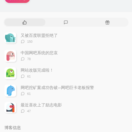
热
最
随
门
新
机
文
评
文
又被百度联盟拒绝了
章
论
章
评
150
论
数：
中国网吧系统的悲哀
评
78
论
数：
网站改版完成啦！
评
61
论
数：
网吧挖矿案成功告破—网吧巨卡老板报警
评
61
论
数：
最近喜欢上了励志电影
评
47
论
数：
博客信息