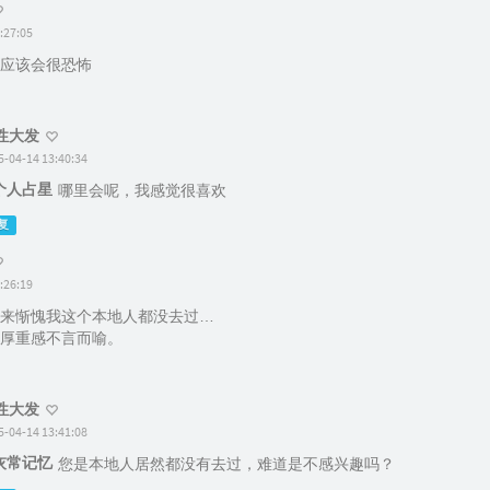
:27:05
应该会很恐怖
性大发
5-04-14 13:40:34
个人占星
哪里会呢，我感觉很喜欢
复
:26:19
来惭愧我这个本地人都没去过…
厚重感不言而喻。
性大发
5-04-14 13:41:08
灰常记忆
您是本地人居然都没有去过，难道是不感兴趣吗？