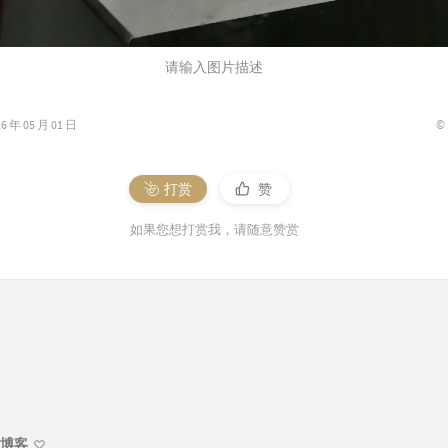
请输入图片描述
©
年 05 月 01 日
打赏
赞
如果您想打赏我，请随意赞赏
博客