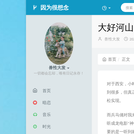
因为很想念
大好河山
博
发
兽性大发
20
主：
布
时
间
首页
正文
兽性大发
一切都会忘却，唯有日记永存！
对于西安，小
首页
到很多，但真
松实现。
暗恋
音乐
而兵马俑对我
听成龙电影“
时光
要的是一听到