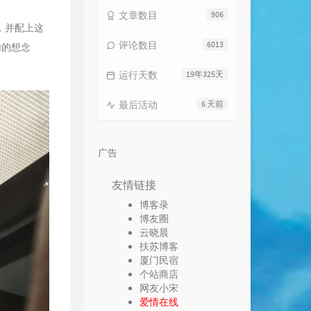
文章数目
906
，并配上这
评论数目
6013
加的想念
运行天数
19年325天
最后活动
6 天前
广告
友情链接
博客录
博友圈
云晓晨
扶苏博客
厦门民宿
个站商店
网友小宋
爱情在线