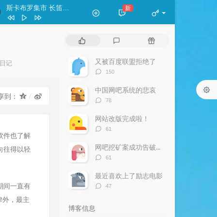
斯卡布罗集市 长笛（轻吹版）
新
- 天易
classicriver
王珺
热
最
随
痴情冢-洞箫
渔樵
门
新
机
文
评
文
又被百度联盟拒绝了
日记
斯卡布罗集市 长笛（轻吹版）
天易
章
论
章
评
150
论
数：
中国网吧系统的悲哀
享到：
评
78
论
数：
网站改版完成啦！
评
61
软件也了解
论
数：
网吧挖矿案成功告破—网吧巨卡老板报警
向往得以轻
评
61
论
数：
最近喜欢上了励志电影
评
期间一直有
47
论
律外，最主
数：
博客信息