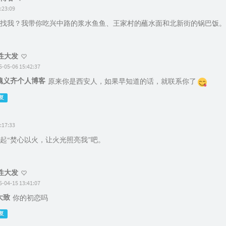
:23:09
找我？我带你吃兴中路的浆水鱼鱼、王家村的蘸水面和北新街的锅巴饭。
性大发
5-05-06 15:42:37
魏义齐个人博客
原来你是西安人，如果早知道的话，就联系你了
复
:17:33
起“焚心以火，让火光照亮我”吧。
性大发
5-04-15 13:41:07
大致
你的初恋吗
复