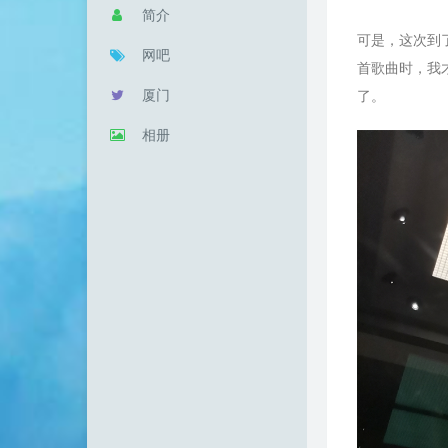
简介
可是，这次到
网吧
首歌曲时，我
厦门
了。
相册