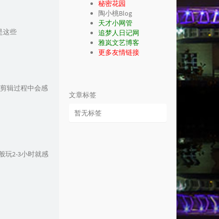
秘密花园
陶小桃Blog
天才小网管
是这些
追梦人日记网
雅岚文艺博客
更多友情链接
剪辑过程中会感
文章标签
暂无标签
玩2-3小时就感