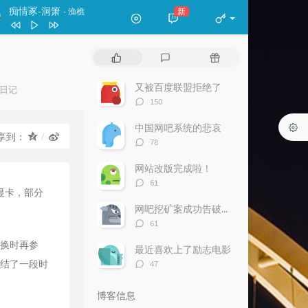
痴情冢-洞箫
新
- 渔樵
classicriver
王珺
热
最
随
痴情冢-洞箫
渔樵
门
新
机
文
评
文
又被百度联盟拒绝了
日记
斯卡布罗集市 长笛（轻吹版）
天易
章
论
章
评
150
论
数：
中国网吧系统的悲哀
享到：
评
78
论
数：
网站改版完成啦！
评
61
显卡，部分
论
数：
网吧挖矿案成功告破—网吧巨卡老板报警
评
61
论
要换时再参
数：
最近喜欢上了励志电影
评
纠结了一段时
47
论
数：
博客信息