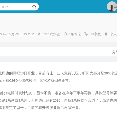
1
2
分
24 年 10 月 08 日 23:31:51
3720 次浏览
6 条评论
199字数
个人
3
类：
：
分
城周边的网吧13日开业，目前有让一些人免费试玩，听闻大部分是2060的
劫无间和CSGO会偶尔秒卡，其它游戏倒是正常。
换部分电脑时就计划好，显卡不换，准备在今年下半年再换，具体型号等
是2系列或3系列，但周边已经有2080，再换3系感觉不合适了，虽然也
基本确定了型号，目前等着升级服务端后再做准备。