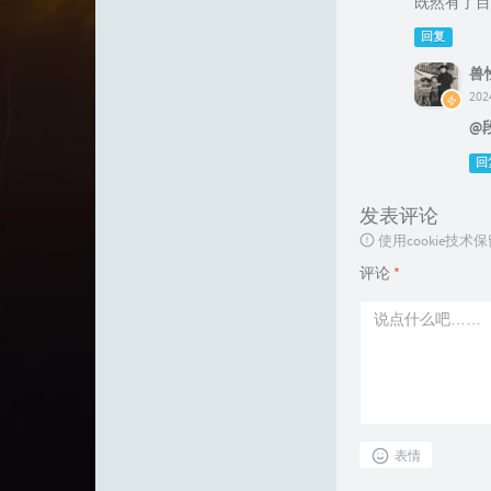
既然有了目
回复
兽
202
@
回
发表评论
使用cookie
评论
*
表情