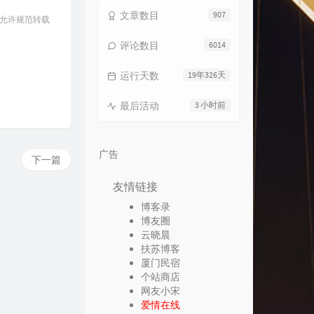
文章数目
907
 允许规范转载
评论数目
6014
运行天数
19年326天
最后活动
3 小时前
广告
下一篇
友情链接
博客录
博友圈
云晓晨
扶苏博客
厦门民宿
个站商店
网友小宋
爱情在线