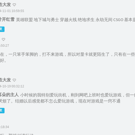
性大发
4-11-01 10:59:55
叶开红雪
英雄联盟 地下城与勇士 穿越火线 绝地求生 永劫无间 CSGO 基本
复
:50:27
在，一只笨手笨脚的，打不来游戏，所以对显卡就更陌生了，只有在一些
好。
性大发
4-10-19 00:32:12
耳朵的主人
小时候的我特别爱玩街机，刚到网吧上班时也爱玩游戏，但一般
厌烦了。结婚以后感觉都不怎么爱玩游戏，现在对游戏是一窍不通
复
:18:34