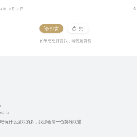
©
年 10 月 08 日
打赏
赞
如果您想打赏我，请随意赞赏
:52:24
吧玩什么游戏的多，我那会清一色英雄联盟