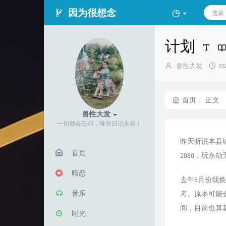
因为很想念
计划
博
发
兽性大发
20
主：
布
时
间
首页
正文
兽性大发
一切都会忘却，唯有日记永存！
昨天听说本县
首页
2080，玩永
暗恋
去年5月份我
音乐
考。原本可能会
间，目前也算
时光