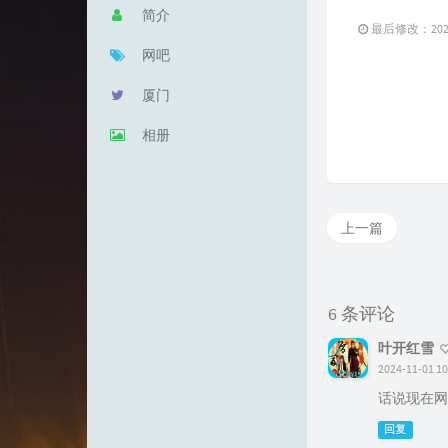
简介
最后修改：2024 
网吧
厦门
相册
上一篇
6 条评论
叶开红雪
2024-11-01 10
话说现在网
回复