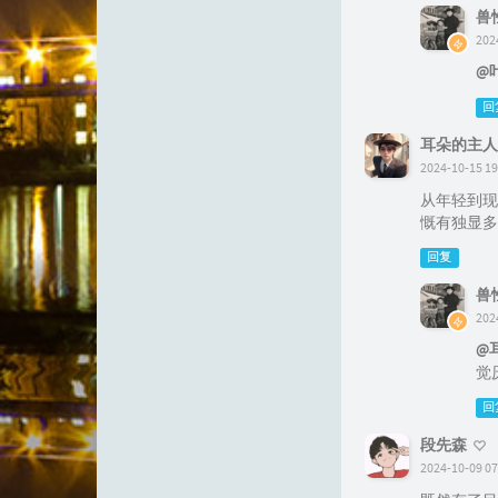
兽
202
@
回
耳朵的主人
2024-10-15 19
从年轻到现
慨有独显多
回复
兽
202
@
觉
回
段先森
2024-10-09 07