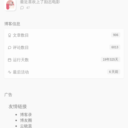
数：
最近喜欢上了励志电影
评
47
论
数：
博客信息
文章数目
906
评论数目
6013
运行天数
19年325天
最后活动
6 天前
广告
友情链接
博客录
博友圈
云晓晨