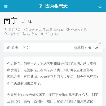
因为很想念
南宁
博
发
兽性大发
2024 年 01 月 26 日 13:43:10
4770 次浏览
主：
布
分
7 条评论
259字数
个人日记
时
类：
间：
首页
正文
分享到：
今天是春运的第一天，我送老婆和孩子们到了三明北站，准备
出发南宁。老婆的侄儿在南宁买了房，刚好可以在那里落脚，
游玩几天，再回县城。2019年正月回去过年后，到今年已经有5
个年头没有回去过年了。
今天早上6：20分就起床了，还好不会像前几天那样冻人，到了
三明北站，还有一些时间，在门口帮孩子们拍了相片就进候车