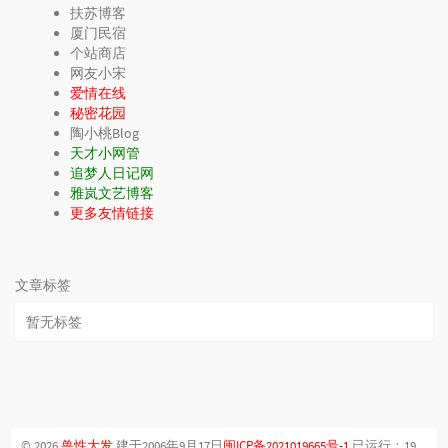
扶苏博客
厦门民宿
个站商店
网友小宋
爱情在线
秘密花园
陶小桃Blog
天才小网管
追梦人日记网
雅岚文艺博客
更多友情链接
文章标签
暂无标签
© 2026
兽性大发
建于2006年9月17日
闽ICP备2021019665号-1
已运行：
19年324天21时49分45秒