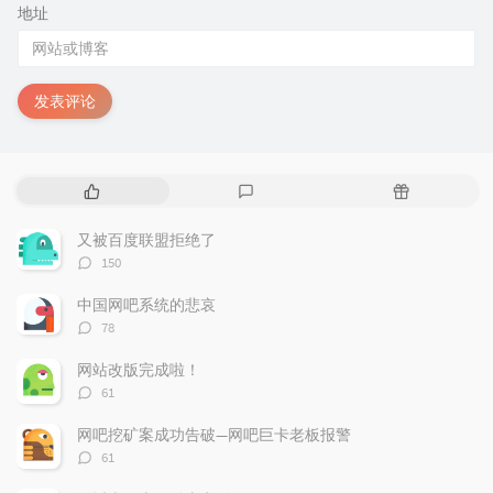
地址
发表评论
热
最
随
门
新
机
文
评
文
又被百度联盟拒绝了
章
论
章
评
150
论
数：
中国网吧系统的悲哀
评
78
论
数：
网站改版完成啦！
评
61
论
数：
网吧挖矿案成功告破—网吧巨卡老板报警
评
61
论