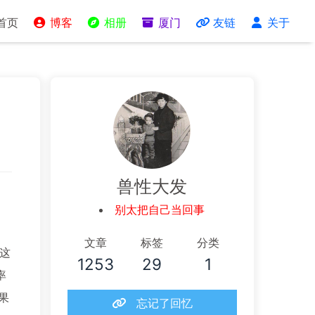
首页
博客
相册
厦门
友链
关于
兽性大发
别太把自己当回事
文章
标签
分类
这
1253
29
1
率
果
忘记了回忆