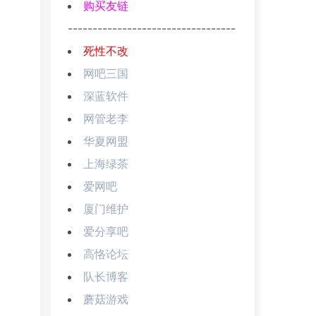
购买友链
----------------------------------
死性不改
网吧三国
深蓝软件
网管老李
华夏网盟
上海绿茶
爱网吧
厦门维护
爱分享吧
高恪论坛
队长博客
蘑菇游戏