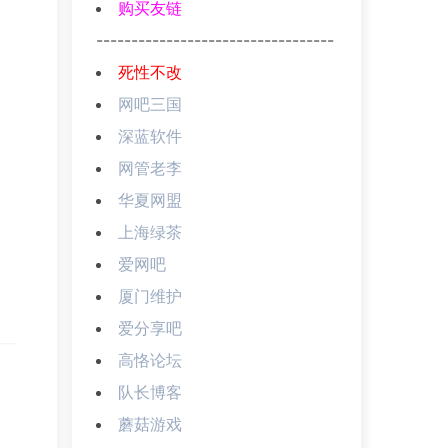
购买友链
----------------------------------
死性不改
网吧三国
深蓝软件
网管老李
华夏网盟
上海绿茶
爱网吧
厦门维护
爱分享吧
高恪论坛
队长博客
蘑菇游戏