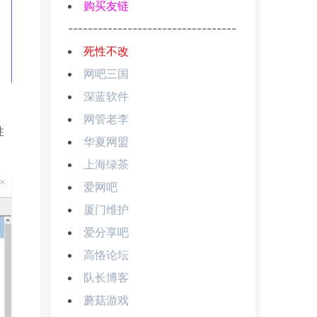
购买友链
----------------------------------
死性不改
网吧三国
深蓝软件
网管老李
性
华夏网盟
上海绿茶
爱网吧
厦门维护
爱分享吧
高恪论坛
队长博客
蘑菇游戏