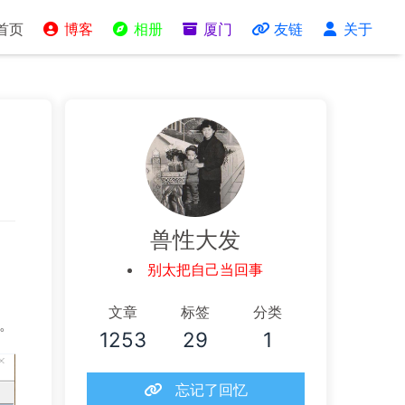
首页
博客
相册
厦门
友链
关于
兽性大发
别太把自己当回事
文章
标签
分类
用。
1253
29
1
忘记了回忆